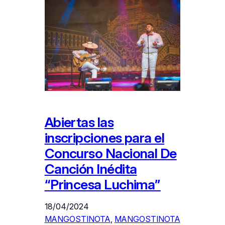
Abiertas las
inscripciones para el
Concurso Nacional De
Canción Inédita
“Princesa Luchima”
18/04/2024
MANGOSTINOTA
, 
MANGOSTINOTA