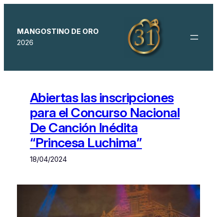
Saltar
al
contenido
MANGOSTINO DE ORO
2026
Abiertas las inscripciones
para el Concurso Nacional
De Canción Inédita
“Princesa Luchima”
18/04/2024