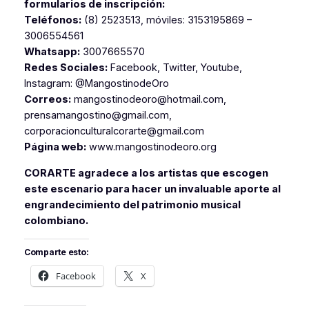
formularios de inscripción:
Teléfonos:
(8) 2523513, móviles: 3153195869 –
3006554561
Whatsapp:
3007665570
Redes Sociales:
Facebook, Twitter, Youtube,
Instagram: @MangostinodeOro
Correos:
mangostinodeoro@hotmail.com,
prensamangostino@gmail.com,
corporacionculturalcorarte@gmail.com
Página web:
www.mangostinodeoro.org
CORARTE agradece a los artistas que escogen
este escenario para hacer un invaluable aporte al
engrandecimiento del patrimonio musical
colombiano.
Comparte esto:
Facebook
X