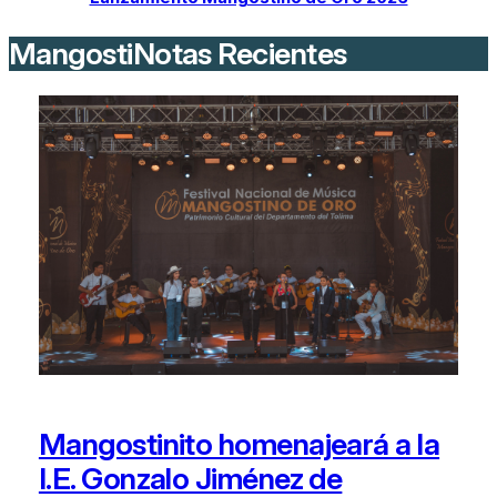
MangostiNotas Recientes
Mangostinito homenajeará a la
I.E. Gonzalo Jiménez de