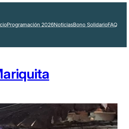
icio
Programación 2026
Noticias
Bono Solidario
FAQ
ariquita