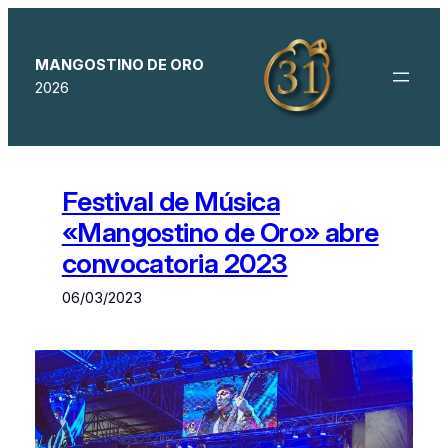
Saltar
al
contenido
MANGOSTINO DE ORO
2026
Festival de Música
«Mangostino de Oro» abre
convocatoria 2023
06/03/2023