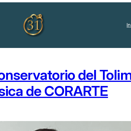
In
onservatorio del Toli
úsica de CORARTE