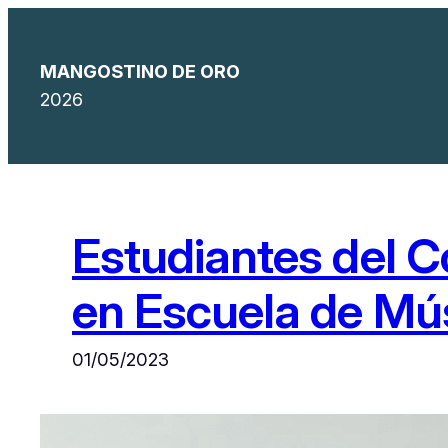
Saltar
al
MANGOSTINO DE ORO
contenido
2026
Estudiantes del C
en Escuela de M
01/05/2023