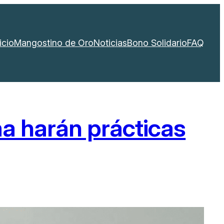
icio
Mangostino de Oro
Noticias
Bono Solidario
FAQ
ma harán prácticas