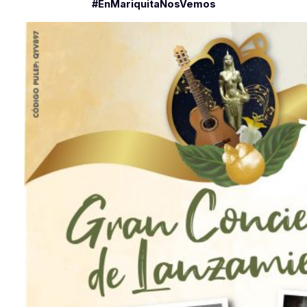
#EnMariquitaNosVemos