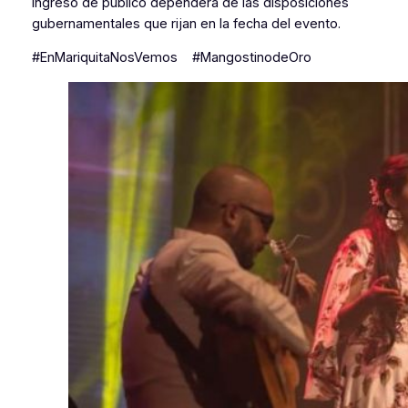
ingreso de público dependerá de las disposiciones
gubernamentales que rijan en la fecha del evento.
#EnMariquitaNosVemos #MangostinodeOro