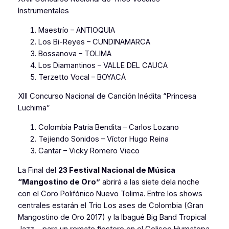
Instrumentales
Maestrío – ANTIOQUIA
Los Bi-Reyes – CUNDINAMARCA
Bossanova – TOLIMA
Los Diamantinos – VALLE DEL CAUCA
Terzetto Vocal – BOYACÁ
XIII Concurso Nacional de Canción Inédita “Princesa
Luchima”
Colombia Patria Bendita – Carlos Lozano
Tejiendo Sonidos – Víctor Hugo Reina
Cantar – Vicky Romero Vieco
La Final del
23 Festival Nacional de Música
“Mangostino de Oro”
abrirá a las siete dela noche
con el Coro Polifónico Nuevo Tolima. Entre los shows
centrales estarán el Trío Los ases de Colombia (Gran
Mangostino de Oro 2017) y la Ibagué Big Band Tropical
Jazz, para un remate fiestero en el Coliseo Humatepa