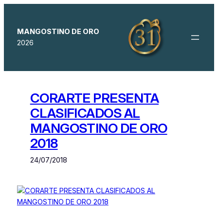
Saltar
al
contenido
MANGOSTINO DE ORO
2026
CORARTE PRESENTA
CLASIFICADOS AL
MANGOSTINO DE ORO
2018
24/07/2018