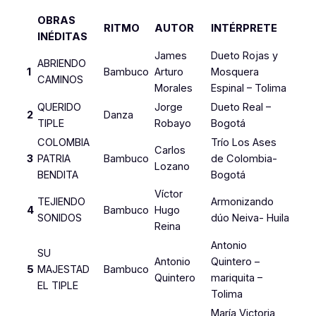
OBRAS
RITMO
AUTOR
INTÉRPRETE
INÉDITAS
James
Dueto Rojas y
ABRIENDO
1
Bambuco
Arturo
Mosquera
CAMINOS
Morales
Espinal – Tolima
QUERIDO
Jorge
Dueto Real –
2
Danza
TIPLE
Robayo
Bogotá
COLOMBIA
Trío Los Ases
Carlos
3
PATRIA
Bambuco
de Colombia-
Lozano
BENDITA
Bogotá
Víctor
TEJIENDO
Armonizando
4
Bambuco
Hugo
SONIDOS
dúo Neiva- Huila
Reina
Antonio
SU
Antonio
Quintero –
5
MAJESTAD
Bambuco
Quintero
mariquita –
EL TIPLE
Tolima
María Victoria