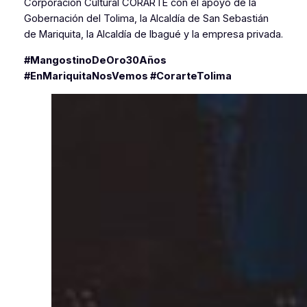
Corporación Cultural CORARTE con el apoyo de la
Gobernación del Tolima, la Alcaldía de San Sebastián
de Mariquita, la Alcaldía de Ibagué y la empresa privada.
#MangostinoDeOro30Años
#EnMariquitaNosVemos #CorarteTolima