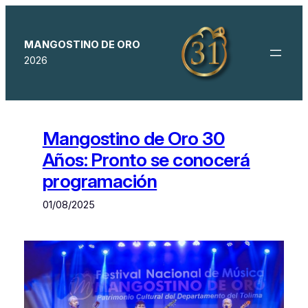
Saltar
al
contenido
MANGOSTINO DE ORO
2026
Mangostino de Oro 30
Años: Pronto se conocerá
programación
01/08/2025