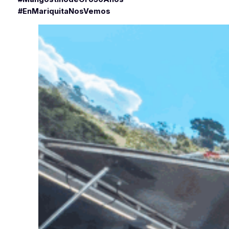
#EnMariquitaNosVemos