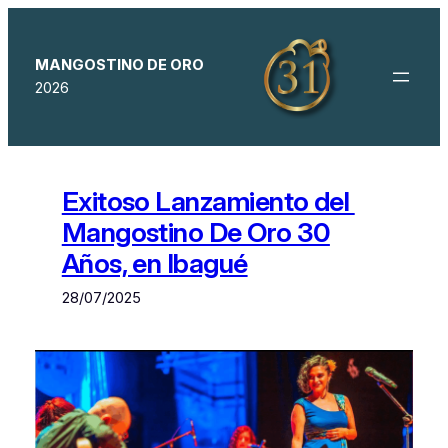
Saltar
al
contenido
MANGOSTINO DE ORO
2026
Exitoso Lanzamiento del
Mangostino De Oro 30
Años, en Ibagué
28/07/2025