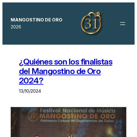
Saltar
al
contenido
MANGOSTINO DE ORO
2026
¿Quiénes son los finalistas
del Mangostino de Oro
2024?
13/10/2024