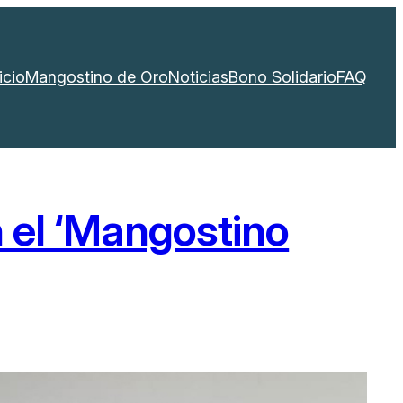
icio
Mangostino de Oro
Noticias
Bono Solidario
FAQ
n el ‘Mangostino