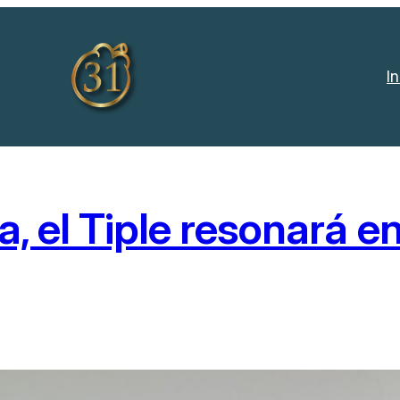
In
, el Tiple resonará e