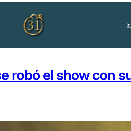
In
 se robó el show con s