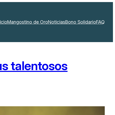
icio
Mangostino de Oro
Noticias
Bono Solidario
FAQ
us talentosos