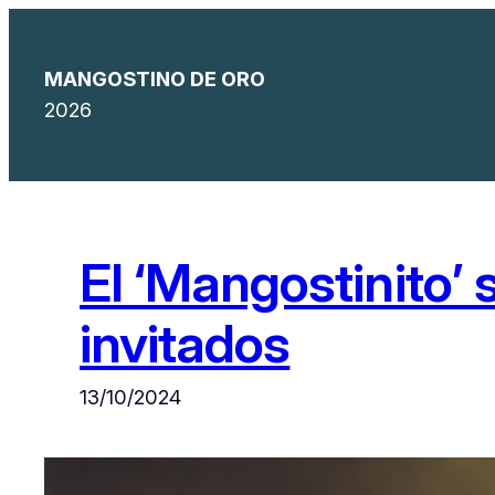
Saltar
al
MANGOSTINO DE ORO
contenido
2026
El ‘Mangostinito’
invitados
13/10/2024