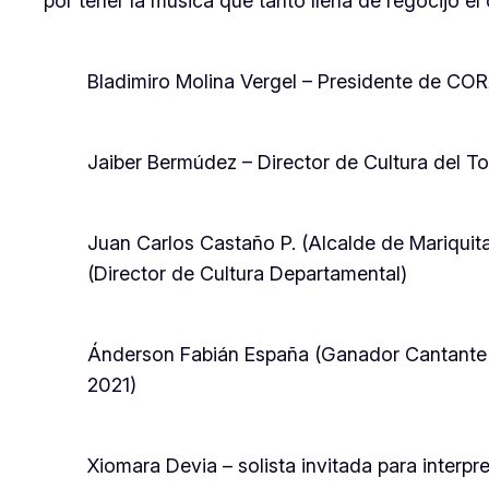
por tener la música que tanto llena de regocijo el
Bladimiro Molina Vergel – Presidente de CO
Jaiber Bermúdez – Director de Cultura del To
Juan Carlos Castaño P. (Alcalde de Mariquit
(Director de Cultura Departamental)
Ánderson Fabián España (Ganador Cantante S
2021)
Xiomara Devia – solista invitada para inter