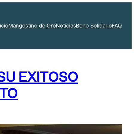
icio
Mangostino de Oro
Noticias
Bono Solidario
FAQ
SU EXITOSO
NTO