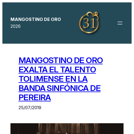
Saltar
al
contenido
MANGOSTINO DE ORO
2026
MANGOSTINO DE ORO
EXALTA EL TALENTO
TOLIMENSE EN LA
BANDA SINFÓNICA DE
PEREIRA
25/07/2019