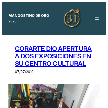
Saltar
al
contenido
MANGOSTINO DE ORO
2026
CORARTE DIO APERTURA
A DOS EXPOSICIONES EN
SU CENTRO CULTURAL
07/07/2019