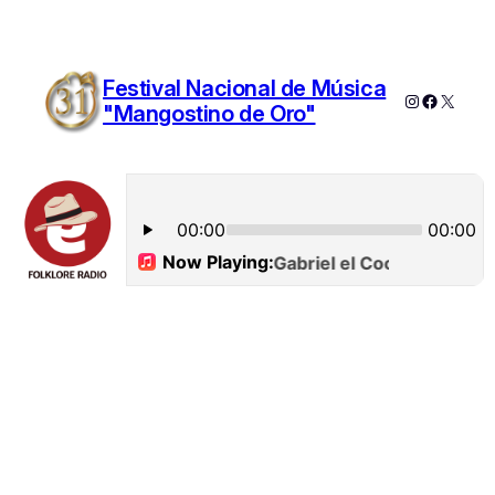
Festival Nacional de Música
Instagram
Faceboo
X
"Mangostino de Oro"