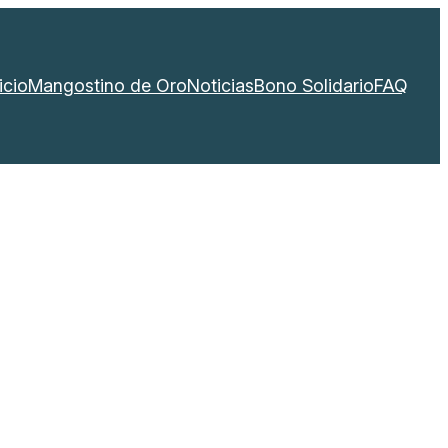
icio
Mangostino de Oro
Noticias
Bono Solidario
FAQ