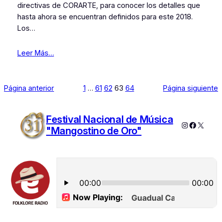
directivas de CORARTE, para conocer los detalles que
hasta ahora se encuentran definidos para este 2018.
Los…
Leer Más…
Página anterior
1
…
61
62
63
64
Página siguiente
Festival Nacional de Música
Instagram
Faceboo
X
"Mangostino de Oro"